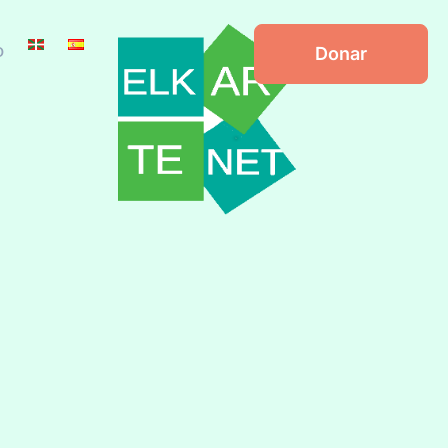
o
Donar