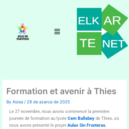
Skip
to
content
Menu
Formation et avenir à Thies
By
Aizea
/
28 de azaroa de 2025
Le 27 novembre, nous avons commencé la première
journée de formation au lycée
Cem Ballabey
de Thies, où
nous avons présenté le projet
Aulas Sin Fronteras
,