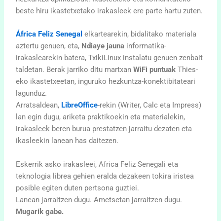
beste hiru ikastetxetako irakasleek ere parte hartu zuten.
África Feliz Senegal
elkartearekin, bidalitako materiala
aztertu genuen, eta,
Ndiaye
jauna
informatika-
irakaslearekin batera, TxikiLinux instalatu genuen zenbait
taldetan. Berak jarriko ditu martxan
WiFi puntuak
Thies-
eko ikastetxeetan, inguruko hezkuntza-konektibitateari
lagunduz.
Arratsaldean,
LibreOffice
-rekin (Writer, Calc eta Impress)
lan egin dugu, ariketa praktikoekin eta materialekin,
irakasleek beren burua prestatzen jarraitu dezaten eta
ikasleekin lanean has daitezen.
Eskerrik asko irakasleei, Africa Feliz Senegali eta
teknologia librea gehien eralda dezakeen tokira iristea
posible egiten duten pertsona guztiei.
Lanean jarraitzen dugu. Ametsetan jarraitzen dugu.
Mugarik gabe.