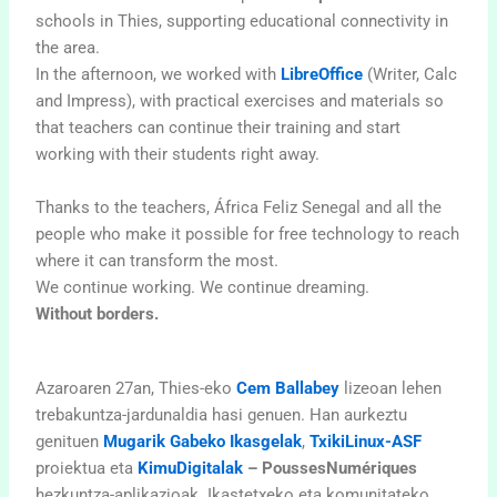
schools in Thies, supporting educational connectivity in
the area.
In the afternoon, we worked with
LibreOffice
(Writer, Calc
and Impress), with practical exercises and materials so
that teachers can continue their training and start
working with their students right away.
Thanks to the teachers, África Feliz Senegal and all the
people who make it possible for free technology to reach
where it can transform the most.
We continue working. We continue dreaming.
Without borders.
Azaroaren 27an, Thies-eko
Cem Ballabey
lizeoan lehen
trebakuntza-jardunaldia hasi genuen. Han aurkeztu
genituen
Mugarik Gabeko Ikasgelak
,
TxikiLinux-ASF
proiektua eta
KimuDigitalak
– PoussesNumériques
hezkuntza-aplikazioak. Ikastetxeko eta komunitateko