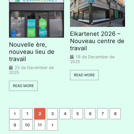
Elkartenet 2026 –
Nouveau centre de
Nouvelle ère,
travail
nouveau lieu de
19 de December de
travail
2025
23 de December de
2025
READ MORE
READ MORE
1
2
3
4
5
6
7
8
9
10
11